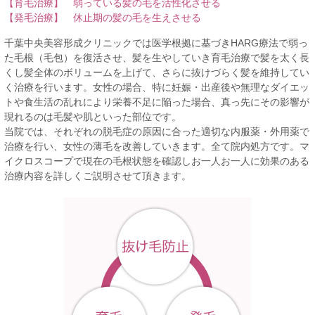
【育毛治療】 弱っている髪の毛を活性化させる
【発毛治療】 休止期の髪の毛を生えさせる
千葉中央美容形成クリニックでは医学根拠に基づきHARG療法で弱っ
た毛根（毛包）を復活させ、髪を生やしていき育毛治療で髪を太く長
くし髪全体のボリュームを上げて、さらに抜けづらく髪を維持してい
く治療を行います。女性の場合、特に妊娠・出産後や無理なダイエッ
トや食生活の乱れにより栄養不足に陥った場合、真っ先にその影響が
現れるのは毛髪や肌といった部位です。
当院では、それぞれの脱毛症の原因に合った適切な内服薬・外用薬で
治療を行い、女性の薄毛を改善していきます。全て院内処方です。マ
イクロスコープで現在の毛根状態を確認しお一人お一人に効果のある
治療内容を詳しくご説明させて頂きます。