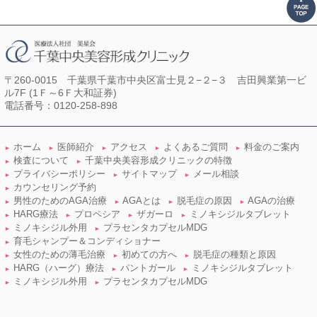
〒260-0015 千葉県千葉市中央区富士見２−２−３ 吉田興業第一ビ
ル7F (1Ｆ～6Ｆ大和証券)
電話番号：
0120-258-898
ホーム
医師紹介
アクセス
よくあるご質問
料金のご案内
►
►
►
►
►
検査について
千葉中央美容形成クリニックの特徴
►
►
プライバシーポリシー
サイトマップ
メール相談
►
►
►
カウンセリング予約
►
男性のためのAGA治療
AGAとは
脱毛症の原因
AGAの治療
►
►
►
►
HARG療法
プロペシア
ザガーロ
ミノキシジルタブレット
►
►
►
►
ミノキシジル外用
プラセンタカプセルMDG
►
►
育毛シャンプー＆コンディショナー
►
女性のための薄毛治療
初めての方へ
脱毛症の種類と原因
►
►
►
HARG（ハーグ）療法
パントガール
ミノキシジルタブレット
►
►
►
ミノキシジル外用
プラセンタカプセルMDG
►
►